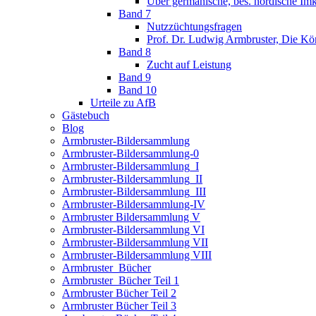
Über germanische, bes. nordische Imk
Band 7
Nutzzüchtungsfragen
Prof. Dr. Ludwig Armbruster, Die Kö
Band 8
Zucht auf Leistung
Band 9
Band 10
Urteile zu AfB
Gästebuch
Blog
Armbruster-Bildersammlung
Armbruster-Bildersammlung-0
Armbruster-Bildersammlung_I
Armbruster-Bildersammlung_II
Armbruster-Bildersammlung_III
Armbruster-Bildersammlung-IV
Armbruster Bildersammlung V
Armbruster-Bildersammlung VI
Armbruster-Bildersammlung VII
Armbruster-Bildersammlung VIII
Armbruster_Bücher
Armbruster_Bücher Teil 1
Armbruster Bücher Teil 2
Armbruster Bücher Teil 3