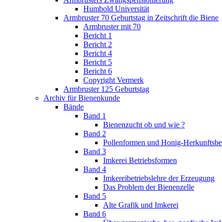
Humbold Universität
Armbruster 70 Geburtstag in Zeitschrift die Biene
Armbruster mit 70
Bericht 1
Bericht 2
Bericht 4
Bericht 5
Bericht 6
Copyright Vermerk
Armbruster 125 Geburtstag
Archiv für Bienenkunde
Bände
Band 1
Bienenzucht ob und wie ?
Band 2
Pollenformen und Honig-Herkunftsb
Band 3
Imkerei Betriebsformen
Band 4
Imkereibetriebslehre der Erzeugung
Das Problem der Bienenzelle
Band 5
Alte Grafik und Imkerei
Band 6