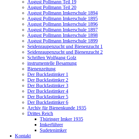
August Pollmann Teil 19
August Pollmann Teil 20
August Pollmann Imkerschule 1894
August Pollmann Imkerschule 1895
August Pollmann Imkerschule 1896
August Pollmann Imkerschule 1897
August Pollmann Imkerschule 1898
August Pollmann Imkerschule 1899
Seidenraupenzucht und Bienenzucht 1
Seidenraupenzucht und Bienenzucht 2
Schriften Wolfgang Golz
instrumentelle Besamung
Bienenzeitung
Der Buckfastimker 1
Der Buckfastimker 2
Der Buckfastimker 3
Der Buckfastimker 4
Der Buckfastimker 5
Der Buckfastimker 6
Archiv für Bienenkunde 1935
Drittes Reich
Thüringer Imker 1935
Imkerführer
Sudetenimker
Kontakt