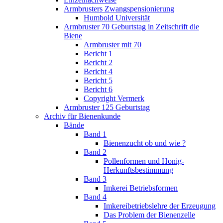
Armbrusters Zwangspensionierung
Humbold Universität
Armbruster 70 Geburtstag in Zeitschrift die
Biene
Armbruster mit 70
Bericht 1
Bericht 2
Bericht 4
Bericht 5
Bericht 6
Copyright Vermerk
Armbruster 125 Geburtstag
Archiv für Bienenkunde
Bände
Band 1
Bienenzucht ob und wie ?
Band 2
Pollenformen und Honig-
Herkunftsbestimmung
Band 3
Imkerei Betriebsformen
Band 4
Imkereibetriebslehre der Erzeugung
Das Problem der Bienenzelle