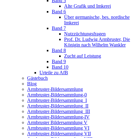
Band 5
Alte Grafik und Imkerei
Band 6
Über germanische, bes. nordische
Imkerei
Band 7
Nutzzüchtungsfragen
Prof. Dr. Ludwig Armbruster, Die
Königin nach Wilhelm Wankler
Band 8
Zucht auf Leistung
Band 9
Band 10
Urteile zu AfB
Gästebuch
Blog
Armbruster-Bildersammlung
Armbruster-Bildersammlung-0
Armbruster-Bildersammlung_I
Armbruster-Bildersammlung_II
Armbruster-Bildersammlung_III
Armbruster-Bildersammlung-IV
Armbruster Bildersammlung V
Armbruster-Bildersammlung VI
Armbruster-Bildersammlung VII