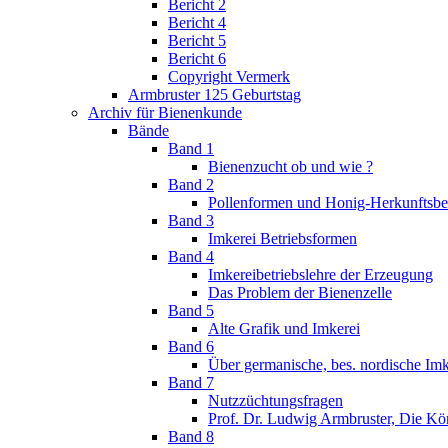
Bericht 2
Bericht 4
Bericht 5
Bericht 6
Copyright Vermerk
Armbruster 125 Geburtstag
Archiv für Bienenkunde
Bände
Band 1
Bienenzucht ob und wie ?
Band 2
Pollenformen und Honig-Herkunftsb
Band 3
Imkerei Betriebsformen
Band 4
Imkereibetriebslehre der Erzeugung
Das Problem der Bienenzelle
Band 5
Alte Grafik und Imkerei
Band 6
Über germanische, bes. nordische Imk
Band 7
Nutzzüchtungsfragen
Prof. Dr. Ludwig Armbruster, Die Kö
Band 8