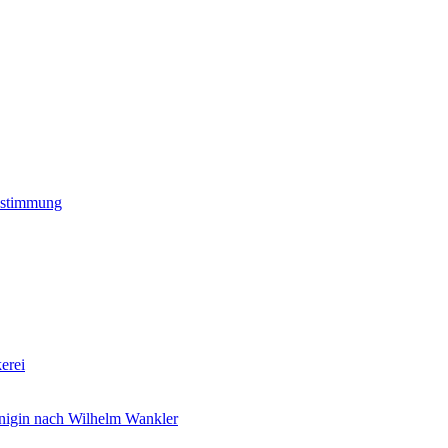
estimmung
erei
nigin nach Wilhelm Wankler