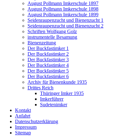
August Pollmann Imkerschule 1897
August Pollmann Imkerschule 1898
August Pollmann Imkerschule 1899
Seidenraupenzucht und Bienenzucht 1
Seidenraupenzucht und Bienenzucht 2
Schriften Wolfgang Golz
instrumentelle Besamung
Bienenzeitung
Der Buckfastimker 1
Der Buckfastimker 2
Der Buckfastimker 3
Der Buckfastimker 4
Der Buckfastimker 5
Der Buckfastimker 6
Archiv für Bienenkunde 1935
Drittes Reich
Thüringer Imker 1935
Imkerführer
Sudetenimker
Kontakt
Anfahrt
Datenschutzerklärung
Impressum
Sitemap